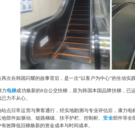
造再次在韩国闪耀的故事背后，是一次“以客户为中心”的生动实践
康力
电梯
成功焕新的8台公交扶梯，原为韩国本国品牌扶梯，已运
流已力不从心。
响站点日常运营与乘客通行，经实地勘测与专业评估后，康力电
其他部件如驱动、链路梯级、扶手护栏、控制柜、
安全
部件等全
户有效降低旧梯焕新的资金成本与时间成本。