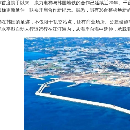
06年首度携手以来，康力电梯与韩国地铁的合作已延续近20年、
旧梯更新延伸，联袂开启合作新纪元。据悉，另有36台整梯焕新
梯在韩国的足迹，不仅限于轨交站点，还有商业场所、公建设施等
宽水平型自动人行道运行在江汀港内，从海岸向海中延伸，承载