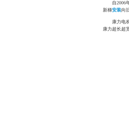
自20
新梯
安装
向
康力电
康力超长超