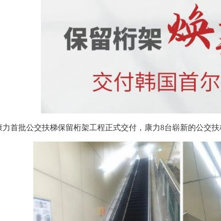
康力首批公交扶梯保留桁架工程正式交付，康力8台崭新的公交扶