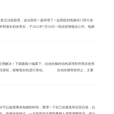
新北法院获悉，该法院民一庭审理了一起因阻挡电梯关门而引发
漫长的休养后，于2022年7月26日一纸诉状将物业公司、电梯
理解决！下面随着小编看下，自动扶梯的结构原理和停用后使用
一排滚轮，能够更好的进行滑动。 自动扶梯突然停止，主要
正好可以趁着乘坐电梯的时间，整理一下自己的着装和仪容仪表，以
发生。电梯内的镜子，一方面有助于帮助乘梯人观察周围情况，减少