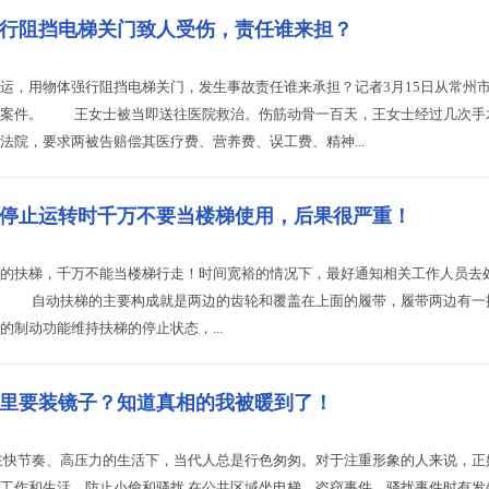
行阻挡电梯关门致人受伤，责任谁来担？
，用物体强行阻挡电梯关门，发生事故责任谁来承担？记者3月15日从常州市
案件。 王女士被当即送往医院救治。伤筋动骨一百天，王女士经过几次手术和
法院，要求两被告赔偿其医疗费、营养费、误工费、精神...
停止运转时千万不要当楼梯使用，后果很严重！
扶梯，千万不能当楼梯行走！时间宽裕的情况下，最好通知相关工作人员去处
？ 自动扶梯的主要构成就是两边的齿轮和覆盖在上面的履带，履带两边有
的制动功能维持扶梯的停止状态，...
里要装镜子？知道真相的我被暖到了！
在快节奏、高压力的生活下，当代人总是行色匆匆。对于注重形象的人来说，
工作和生活。防止小偷和骚扰 在公共区域坐电梯，盗窃事件、骚扰事件时有