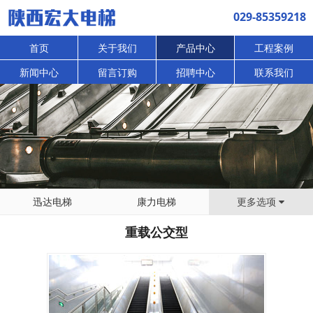
029-85359218
首页
关于我们
产品中心
工程案例
新闻中心
留言订购
招聘中心
联系我们
迅达电梯
康力电梯
更多选项
重载公交型